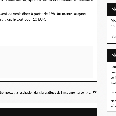
osent de venir dîner à partir de 19h. Au menu: lasagnes
 citron, le tout pour 10 EUR.
Abo
nou
.
E
m
a
i
l
Pou
env
ven
hot
ou 
Stage de trompette : la respiration dans la pratique de l'instrument à vent - 22 avril 2023
Notr
Gir