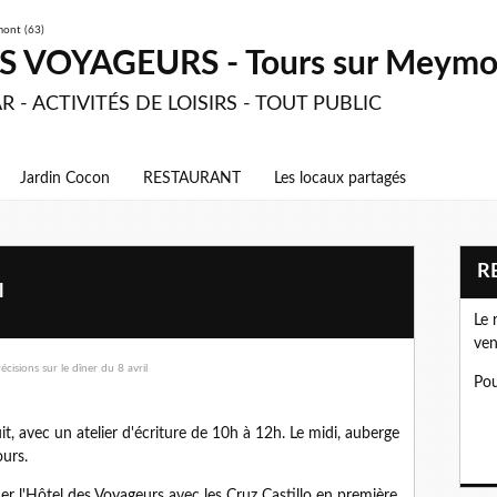
 VOYAGEURS - Tours sur Meymon
R - ACTIVITÉS DE LOISIRS - TOUT PUBLIC
Jardin Cocon
RESTAURANT
Les locaux partagés
l
Le 
ven
Pou
t, avec un atelier d'écriture de 10h à 12h. Le midi, auberge
ours.
er l'Hôtel des Voyageurs avec les Cruz Castillo en première