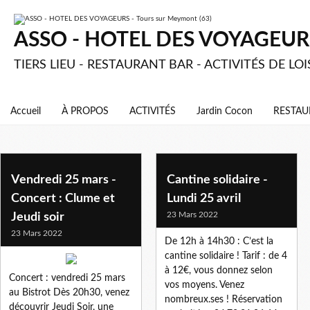
ASSO - HOTEL DES VOYAGEURS 
TIERS LIEU - RESTAURANT BAR - ACTIVITÉS DE LOI
Accueil
À PROPOS
ACTIVITÉS
Jardin Cocon
RESTAU
Vendredi 25 mars -
Cantine solidaire -
Concert : Clume et
Lundi 25 avril
23 Mars 2022
Jeudi soir
23 Mars 2022
De 12h à 14h30 : C’est la
cantine solidaire ! Tarif : de 4
à 12€, vous donnez selon
Concert : vendredi 25 mars
vos moyens. Venez
au Bistrot Dès 20h30, venez
nombreux.ses ! Réservation
découvrir Jeudi Soir, une