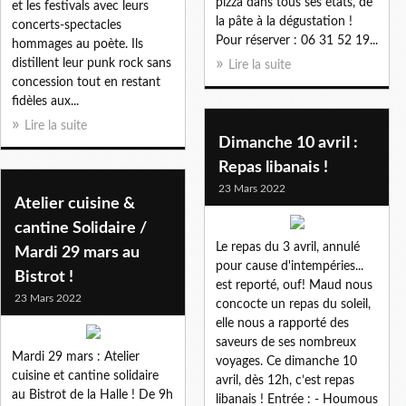
pizza dans tous ses états, de
et les festivals avec leurs
la pâte à la dégustation !
concerts-spectacles
Pour réserver : 06 31 52 19...
hommages au poète. Ils
distillent leur punk rock sans
Lire la suite
concession tout en restant
fidèles aux...
Lire la suite
Dimanche 10 avril :
Repas libanais !
23 Mars 2022
Atelier cuisine &
cantine Solidaire /
Le repas du 3 avril, annulé
Mardi 29 mars au
pour cause d'intempéries...
Bistrot !
est reporté, ouf! Maud nous
23 Mars 2022
concocte un repas du soleil,
elle nous a rapporté des
saveurs de ses nombreux
Mardi 29 mars : Atelier
voyages. Ce dimanche 10
cuisine et cantine solidaire
avril, dès 12h, c’est repas
au Bistrot de la Halle ! De 9h
libanais ! Entrée : - Houmous