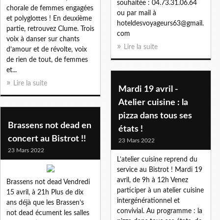
souhaitée : 04.73.31.06.64
chorale de femmes engagées
ou par mail à
et polyglottes ! En deuxième
hoteldesvoyageurs63@gmail.
partie, retrouvez Clume. Trois
com
voix à danser sur chants
Lire la suite
d’amour et de révolte, voix
de rien de tout, de femmes
et...
Lire la suite
Mardi 19 avril -
Atelier cuisine : la
pizza dans tous ses
Brassens not dead en
états !
concert au Bistrot !!
23 Mars 2022
23 Mars 2022
L’atelier cuisine reprend du
service au Bistrot ! Mardi 19
avril, de 9h à 12h Venez
Brassens not dead Vendredi
participer à un atelier cuisine
15 avril, à 21h Plus de dix
intergénérationnel et
ans déjà que les Brassen’s
convivial. Au programme : la
not dead écument les salles