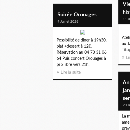
Vie
his
Soirée Orouages
11 J
9 Juillet 2026
Atel
Possibilité de dîner à 19h30,
au J
plat +dessert à 12€.
Titu
Réservation au 04 73 31 06
Li
64 Puis concert Orouages à
prix libre vers 21h.
Lire la suite
An
jar
se
23 J
La m
amen
prév