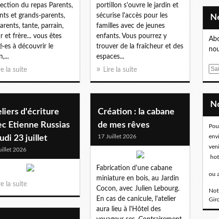
ection du repas Parents,
portillon s'ouvre le jardin et
nts et grands-parents,
sécurise l'accès pour les
arents, tante, parrain,
familles avec de jeunes
r et frère... vous êtes
enfants. Vous pourrez y
Abo
té·es à découvrir le
trouver de la fraîcheur et des
nou
,...
espaces...
E
re la suite
Lire la suite
m
a
i
l
liers d'écriture
Création : la cabane
ec Etienne Russias
de mes rêves
Pou
17 Juillet 2026
env
eudi 23 juillet
ven
uillet 2026
hot
Fabrication d'une cabane
ou 
miniature en bois, au Jardin
re la suite
Cocon, avec Julien Lebourg.
Notr
En cas de canicule, l'atelier
Gir
aura lieu à l'Hôtel des