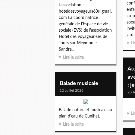
conf
l'association :
enfa
hoteldesvoyageurs63@gmail.
co-p
com La coordinatrice
soeu
générale de l'Espace de vie
invi
sociale (EVS) de l'association
jardin
Hôtel des voyageur·ses de
Tours sur Meymont :
Li
Sandra...
Lire la suite
Ate
av
Balade musicale
: j
12 Juillet 2026
20 J
Balade nature et musicale au
Li
plan d'eau de Cunlhat.
Lire la suite