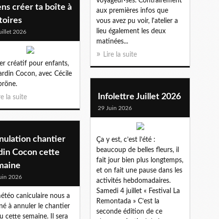
voyageur·ses. Contrairement
ns créer ta boîte à
aux premières infos que
toires
vous avez pu voir, l'atelier a
lieu également les deux
uillet 2026
matinées...
Lire la suite
ier créatif pour enfants,
ardin Cocon, avec Cécile
pröne.
Infolettre Juillet 2026
re la suite
29 Juin 2026
nulation chantier
Ça y est, c’est l’été :
beaucoup de belles fleurs, il
din Cocon cette
fait jour bien plus longtemps,
maine
et on fait une pause dans les
uin 2026
activités hebdomadaires.
Samedi 4 juillet « Festival La
étéo caniculaire nous a
Remontada » C’est la
é à annuler le chantier
seconde édition de ce
u cette semaine. Il sera