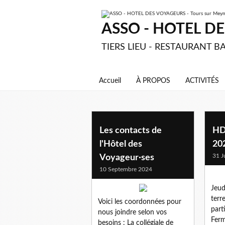
ASSO - HOTEL DES
TIERS LIEU - RESTAURANT BA
Accueil
À PROPOS
ACTIVITÉS
Les contacts de
HD
l'Hôtel des
20
31 J
Voyageur·ses
10 Septembre 2024
Jeud
terre
Voici les coordonnées pour
parti
nous joindre selon vos
Ferm
besoins : La collégiale de