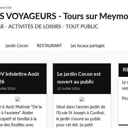
 VOYAGEURS - Tours sur Meymon
R - ACTIVITÉS DE LOISIRS - TOUT PUBLIC
Jardin Cocon
RESTAURANT
Les locaux partagés
V Infolettre Août
Le jardin Cocon est
26
ouvert au public
Le 
ven
uillet 2026
22 Juillet 2026
Pou
i 6 Août Matinée “De la
Situé dans l'ancien jardin de
 à l’assiette” Atelier
l'Ecole St Joseph à Cunlhat,
cipatif et familial à la
le jardin s'ouvre au public
e des Rodilles avec
pour cet été. Le petit