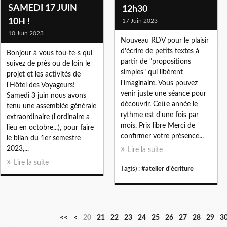
SAMEDI 17 JUIN
12h30
10H !
17 Juin 2023
10 Juin 2023
Nouveau RDV pour le plaisir
d'écrire de petits textes à
Bonjour à vous tou-te-s qui
partir de "propositions
suivez de près ou de loin le
simples" qui libèrent
projet et les activités de
l'imaginaire. Vous pouvez
l'Hôtel des Voyageurs!
venir juste une séance pour
Samedi 3 juin nous avons
découvrir. Cette année le
tenu une assemblée générale
rythme est d'une fois par
extraordinaire (l'ordinaire a
mois. Prix libre Merci de
lieu en octobre...), pour faire
confirmer votre présence...
le bilan du 1er semestre
2023,...
Lire la suite
Lire la suite
Tag(s) :
#atelier d'écriture
1
<<
<
20
21
22
23
24
25
26
27
28
29
3