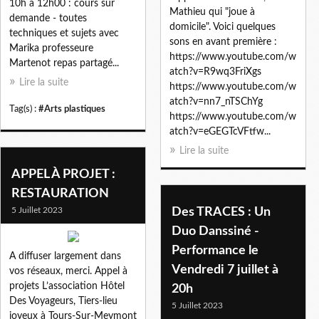
10h à 12h00 : cours sur
Mathieu qui "joue à
demande - toutes
domicile". Voici quelques
techniques et sujets avec
sons en avant première :
Marika professeure
https://www.youtube.com/w
Martenot repas partagé...
atch?v=R9wq3FriXgs
Lire la suite
https://www.youtube.com/w
atch?v=nn7_nTSChYg
Tag(s) :
#Arts plastiques
https://www.youtube.com/w
atch?v=eGEGTcVFtfw...
Lire la suite
APPEL À PROJET :
RESTAURATION
5 Juillet 2023
Des TRACES : Un
Duo Danssiné -
Performance le
A diffuser largement dans
Vendredi 7 juillet à
vos réseaux, merci. Appel à
projets L’association Hôtel
20h
Des Voyageurs, Tiers-lieu
5 Juillet 2023
joyeux à Tours-Sur-Meymont