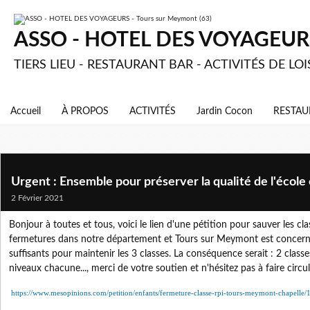
ASSO - HOTEL DES VOYAGEURS 
TIERS LIEU - RESTAURANT BAR - ACTIVITÉS DE LOI
Accueil
À PROPOS
ACTIVITÉS
Jardin Cocon
RESTAU
Urgent : Ensemble pour préserver la qualité de l'école 
2 Février 2021
Bonjour à toutes et tous, voici le lien d'une pétition pour sauver les cla
fermetures dans notre département et Tours sur Meymont est concerné 
suffisants pour maintenir les 3 classes. La conséquence serait : 2 class
niveaux chacune..., merci de votre soutien et n'hésitez pas à faire circ
https://www.mesopinions.com/petition/enfants/fermeture-classe-rpi-tours-meymont-chapelle