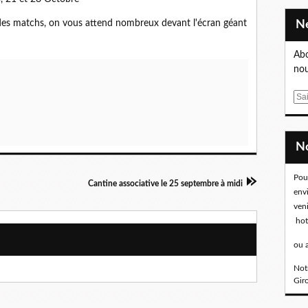
 des matchs, on vous attend nombreux devant l'écran géant
Abo
nou
E
m
a
i
l
Pou
Cantine associative le 25 septembre à midi
env
ven
hot
ou 
Notr
Gir