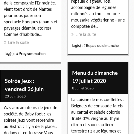
l'épaule d'agneau rôti,
de la compagnie l'Enracinée,
accompagné de légumes
vient tout droit de Nantes
mitonnés au four - ou une
pour nous jouer son
moussaka végétarienne - une
spectacle Epoques (chants et
compotée de...
paysages déambulatoires)
Comme d'habitude...
Lire la suite
Lire la suite
Tag(s) :
#Repas du dimanche
Tag(s) :
#Programmation
Menu du dimanche
Soirée jeux :
19 juillet 2020
8 Juillet 2020
vendredi 26 juin
23 Juin 2020
La cuisine de nos cueillettes :
Beignets de consoude farcis
Avis aux amateurs de jeux de
au cantal et salade colorée
société, de Baby foot : les
Truite d'Auvergne au thym
soirées jeux vont reprendre
citron et sauce au lierre
au Bistrot : il y a de la place...
terrestre riz aux légumes et
dedans et en terrasse Vous