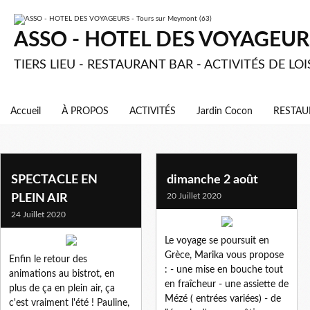
ASSO - HOTEL DES VOYAGEURS 
TIERS LIEU - RESTAURANT BAR - ACTIVITÉS DE LOI
Accueil
À PROPOS
ACTIVITÉS
Jardin Cocon
RESTAU
SPECTACLE EN
dimanche 2 août
20 Juillet 2020
PLEIN AIR
24 Juillet 2020
Le voyage se poursuit en
Grèce, Marika vous propose
Enfin le retour des
: - une mise en bouche tout
animations au bistrot, en
en fraîcheur - une assiette de
plus de ça en plein air, ça
Mézé ( entrées variées) - de
c'est vraiment l'été ! Pauline,