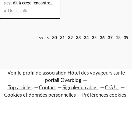
s’est dit à cette rencontre...
Lire la suite
1
2
<<
<
30
31
32
33
34
35
36
37
38
39
0
0
Voir le profil de
association Hôtel des voyageurs
sur le
portail Overblog
Top articles
Contact
Signaler un abus
C.G.U.
Cookies et données personnelles
Préférences cookies