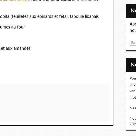
pita (feuilletés aux épinards et féta), taboulé libanais
Abo
égumes au four
nou
E
r et aux amandes)
m
a
i
l
Pou
env
ven
hot
ou 
Notr
Gir