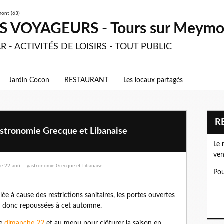
 VOYAGEURS - Tours sur Meymon
R - ACTIVITÉS DE LOISIRS - TOUT PUBLIC
Jardin Cocon
RESTAURANT
Les locaux partagés
astronomie Grecque et Libanaise
Le 
ven
Pou
e à cause des restrictions sanitaires, les portes ouvertes
nt donc repoussées à cet automne.
le
dimanche 22
et au menu pour clôturer la saison en